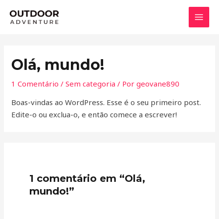
Ir
MAI
para
MEN
o
conteúdo
Olá, mundo!
1 Comentário
/
Sem categoria
/ Por
geovane890
Boas-vindas ao WordPress. Esse é o seu primeiro post.
Edite-o ou exclua-o, e então comece a escrever!
1 comentário em “Olá,
mundo!”